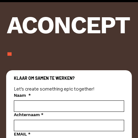
ACONCEPT
.
KLAAR OM SAMEN TE WERKEN?
Let's create something epic together!
Naam
*
Achternaam
*
EMAIL
*